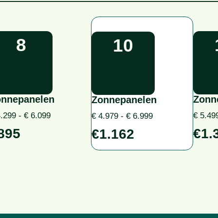
8
10
onnepanelen
Zonn
Zonnepanelen
4.299 - € 6.099
€ 5.49
€ 4.979 - € 6.999
895
€1.
€1.162