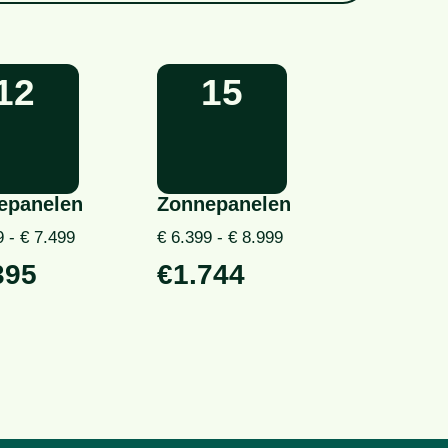
12
15
epanelen
Zonnepanelen
9 - € 7.499
€ 6.399 - € 8.999
395
€1.744