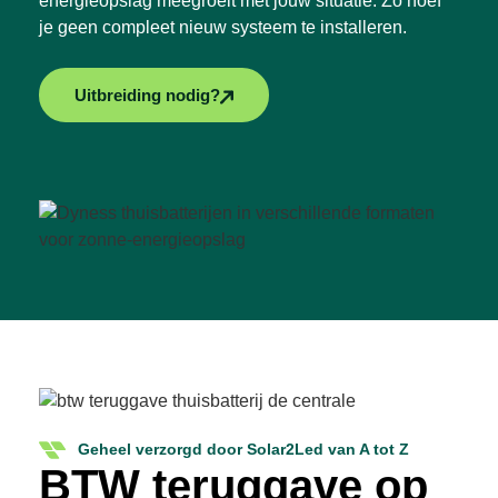
energieopslag meegroeit met jouw situatie. Zo hoef
je geen compleet nieuw systeem te installeren.
Uitbreiding nodig?
Geheel verzorgd door Solar2Led van A tot Z
BTW teruggave op