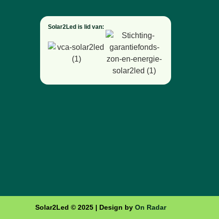
Solar2Led is lid van:
Solar2Led ©️ 2025 | Design by
On Radar