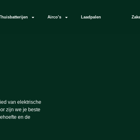
Thuisbatterijen
Airco’s
Laadpalen
Zake
ied van elektrische
r zijn we je beste
behoefte en de