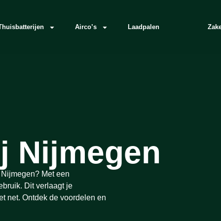
Thuisbatterijen
Airco’s
Laadpalen
Zake
ij Nijmegen
n Nijmegen? Met een
bruik. Dit verlaagt je
et net. Ontdek de voordelen en