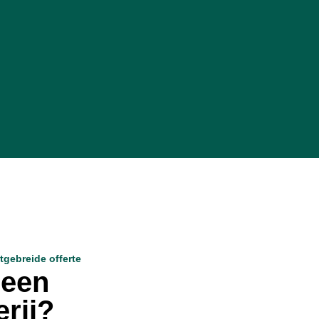
itgebreide offerte
 een
erij?