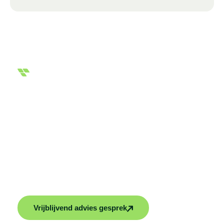
Overzichtelijke en uitgebreide offerte
Klaar voor de
volgende stap?
Ontdek duurzame oplossingen voor energie en
klimaatbeheersing met Solar2Led. Wij bieden
maatwerk oplossingen voor jouw woning. Vraag
vrijblijvend advies of een offerte aan en maak jouw
huis klaar voor de toekomst!
Vrijblijvend advies gesprek