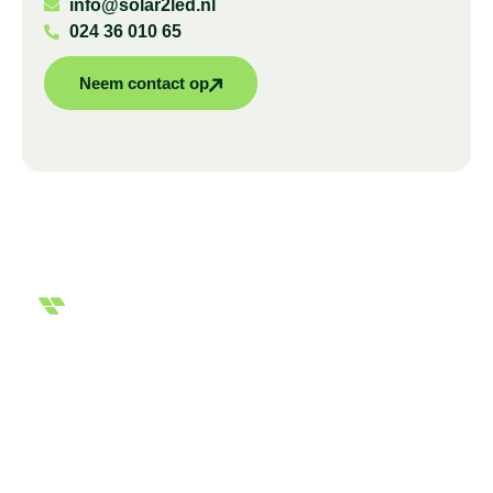
info@solar2led.nl
024 36 010 65
Neem contact op
Overzichtelijke en uitgebreide offerte
Klaar voor de
volgende stap?
Ontdek duurzame oplossingen voor energie en
klimaatbeheersing met Solar2Led. Wij bieden