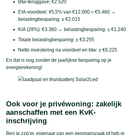
Btw-teruggave: €2.520
EIA-voordeel: 45,5% van €12.000 = €5.460 →
belastingbesparing: ± €2.015
KIA (28%): €3.360 → belastingbesparing: ± €1.240
Totale belastingbesparing: ± €3.255
Netto investering na voordeel en btw: ± €6.225
En dat is nog zonder de jaarlijkse besparing op je
energierekening!
Ook voor je privéwoning: zakelijk
aanschaffen met een KvK-
inschrijving
Ben je zzp’er, eigenaar van een eenmanszaak of heb je