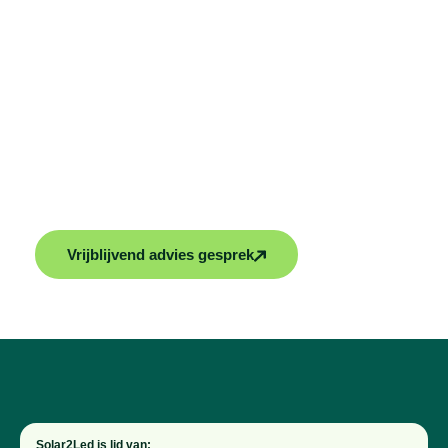
Klaar voor de
volgende stap?
Ontdek duurzame oplossingen voor energie en
klimaatbeheersing met Solar2Led. Wij bieden
maatwerk oplossingen voor jouw woning. Vraag
vrijblijvend advies of een offerte aan en maak jouw
huis klaar voor de toekomst!
Vrijblijvend advies gesprek
Solar2Led is lid van: